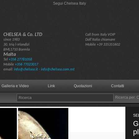
Segui Chelsea Italy
CHELSEA & Co. LTD
Call from Italy VOIP
since 1983
Dall'Italia chiamare
30, triq l-Irlandizi
Mobile
+39 335351602
BML1710 Bormla
Malta
Tel
+356 27781058
Mobile
+356 77023017
email:
info@chelsea.it - info@chelsea.com.mt
Galleria e Video
Link
Quotazioni
Contatti
Ricerca per: 
SEL
Uova di struzzo
Gi
decorate
p
Codice: US08