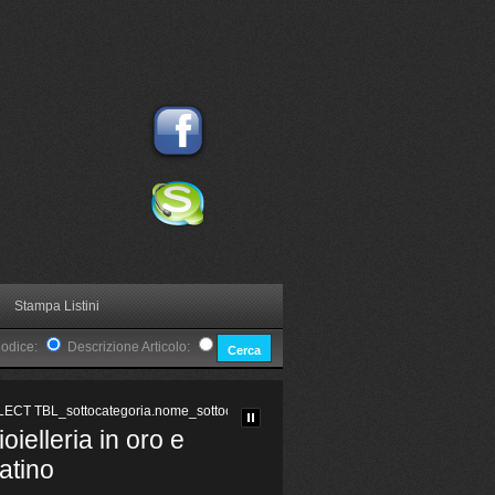
Stampa Listini
Codice:
Descrizione Articolo:
ECT TBL_sottocategoria.nome_sottocategoria, TBL_articoli.descrizione_articolo, T
oielleria in oro e
Uova di struzzo
G
latino
decorate
Co
Ge