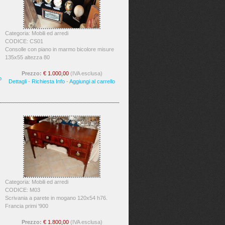
Categoria: Mobili ed arredi
CODICE: CS01
Consolle con piano in marmo bicolore misure
135x55 altezza 80
Prezzo:
€ 1.000,00
(IVA esclusa)
o
Dettagli
-
Richiesta Info
-
Aggiungi al carrello
Categoria: Mobili ed arredi
CODICE: M03
Scrivania a parete in mogano 120x54 h76.
Francia primi '900
Prezzo:
€ 1.800,00
(IVA esclusa)