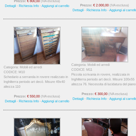
Prezzo:
€ 800,00
(IVA esclusa)
Prezzo:
€ 2.000,00
(IVA esclusa)
Dettagli
-
Richiesta Info
-
Aggiungi al carrello
Dettagli
-
Richiesta Info
-
Aggiungi al carrell
Categoria: Mobili ed arredi
Categoria: Mobili ed arredi
CODICE: M11
CODICE: M10
Piccola scrivania in rovere, realizzata in
Schedario a serranda in rovere realizzato in
Inghilterra periodo art decò. Misure 100x55
Inghilterra periodo art decò. Misure 49x40
altezza 76. Necessita di lucidatura del piano
altezza 110
Prezzo:
€ 300,00
(IVA esclusa)
Prezzo:
€ 550,00
(IVA esclusa)
Dettagli
-
Richiesta Info
-
Aggiungi al carrell
Dettagli
-
Richiesta Info
-
Aggiungi al carrello