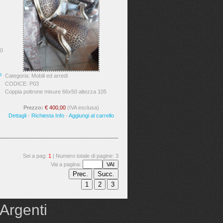
90
o
Categoria: Mobili ed arredi
CODICE: P03
Coppia poltrone misure 66x50 altezza 105
Prezzo:
€ 400,00
(IVA esclusa)
Dettagli
-
Richiesta Info
-
Aggiungi al carrello
Sei a pag:
1
| Numero totale di pagine: 3
Vai a pagina:
 Argenti