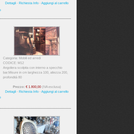
Dettagli
-
Richiesta Info
-
Aggiungi al carrello
o
Categoria: Mobili ed arredi
CODICE: M12
Angoliera scolpita con interno a specchio
bar.Misure in cm larghezza 100, altezza 200,
profondità 80
Prezzo:
€ 1.800,00
(IVA esclusa)
Dettagli
-
Richiesta Info
-
Aggiungi al carrello
o