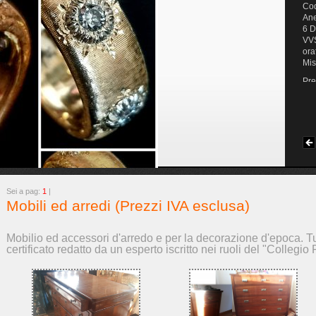
Uovo di struzzo con base in sheffield e
Co
scatola di velluto e raso. Purosangue
Ane
Inglese nero ed uno bianco riprodotte da
6 D
stampe "Winners of Coney Island nel
VVS
1887 " uno "Chasseur" in tenuta da
ora
caccia alla volpe cromolito Francese del
Mis
1845.
Pre
Prezzo: € 140,00 (IVA esclusa)
Sei a pag:
1
|
Mobili ed arredi (Prezzi IVA esclusa)
Mobilio ed accessori d'arredo e per la decorazione d'epoca. Tutt
certificato redatto da un esperto iscritto nei ruoli del "Collegio Pe