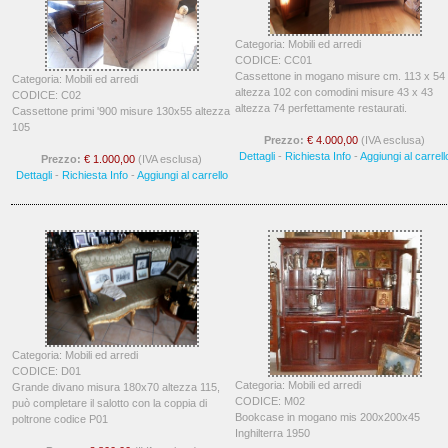
Categoria: Mobili ed arredi
CODICE: CC01
Cassettone in mogano misure cm. 113 x 54
Categoria: Mobili ed arredi
altezza 102 con comodini misure 43 x 43
CODICE: C02
altezza 74 perfettamente restaurati.
Cassettone primi '900 misure 130x55 altezza
105
Prezzo:
€ 4.000,00
(IVA esclusa)
Dettagli
-
Richiesta Info
-
Aggiungi al carrell
Prezzo:
€ 1.000,00
(IVA esclusa)
Dettagli
-
Richiesta Info
-
Aggiungi al carrello
Categoria: Mobili ed arredi
CODICE: D01
Categoria: Mobili ed arredi
Grande divano misura 180x70 altezza 115,
CODICE: M02
può completare il salotto con la coppia di
Bookcase in mogano mis 200x200x45
poltrone codice P01
Inghilterra 1950