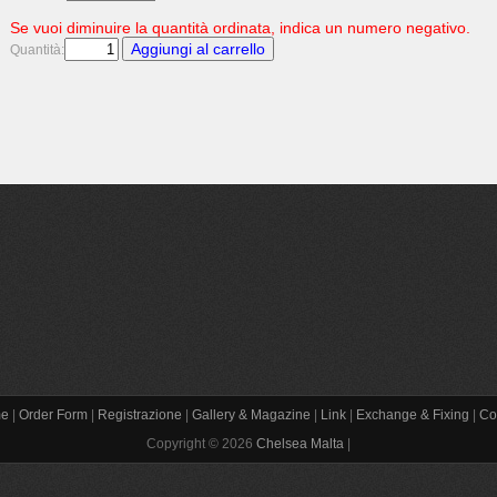
Se vuoi diminuire la quantità ordinata, indica un numero negativo.
Quantità:
e
|
Order Form
|
Registrazione
|
Gallery & Magazine
|
Link
|
Exchange & Fixing
|
Co
Copyright © 2026
Chelsea Malta
|