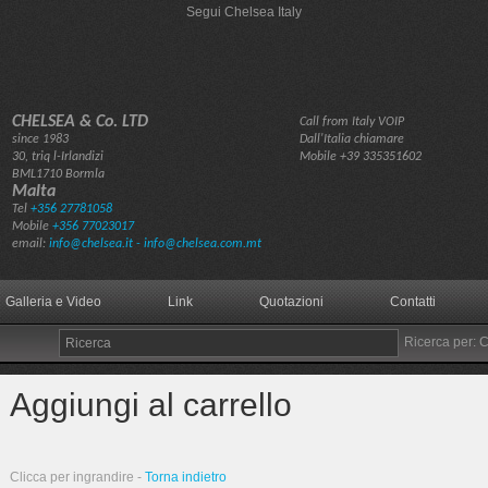
Segui Chelsea Italy
CHELSEA & Co. LTD
Call from Italy VOIP
since 1983
Dall'Italia chiamare
30, triq l-Irlandizi
Mobile
+39 335351602
BML1710 Bormla
Malta
Tel
+356 27781058
Mobile
+356 77023017
email:
info@chelsea.it - info@chelsea.com.mt
Galleria e Video
Link
Quotazioni
Contatti
Ricerca per: 
Aggiungi al carrello
Clicca per ingrandire -
Torna indietro