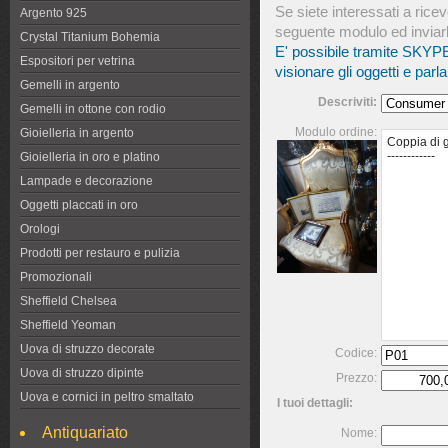
Se siete interessati a rice
Argento 925
seguente modulo ed inviarl
Crystal Titanium Bohemia
E' possibile tramite SKYPE
Espositori per vetrina
visionare gli oggetti e par
Gemelli in argento
Descriviti:
Gemelli in ottone con rodio
Modulo ordine:
Gioielleria in argento
Gioielleria in oro e platino
Lampade e decorazione
Oggetti placcati in oro
Orologi
Prodotti per restauro e pulizia
Promozionali
Sheffield Chelsea
Sheffield Yeoman
Uova di struzzo decorate
Codice:
Uova di struzzo dipinte
Prezzo:
Uova e cornici in peltro smaltato
I tuoi dettagli:
Antiquariato
Nome: