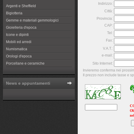
Indirizzo:
Argenti e Sheffield
Città:
Bigiotteria
Provincia:
Gemme e materiali gemmologici
CAP:
Gioielleria d'epoca
Tel:
Icone e dipinti
Fax:
Mobili ed arredi
V.A.T.:
Numismatica
e-mail:
Orologi d'epoca
Porcellane e ceramiche
Sito Internet:
Invieremo conferma nei prossimi 
Il prezzo non include tasse e s
News e appuntamenti
C
Ob
ne