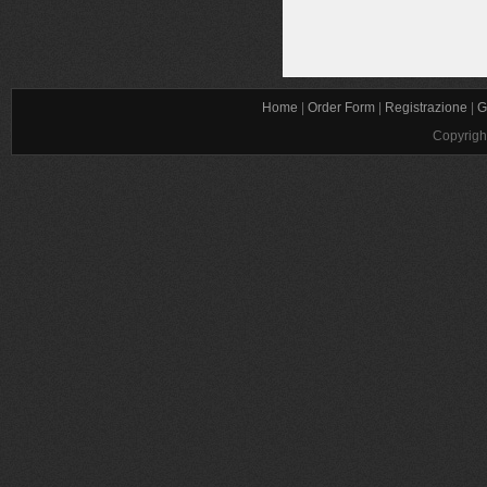
Home
|
Order Form
|
Registrazione
|
G
Copyrigh