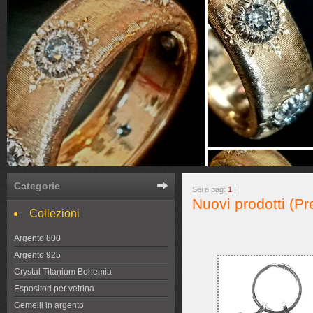
Categorie
Sei a pag:
1
|
Nuovi prodotti (Pr
Collezioni
Argento 800
Argento 925
Crystal Titanium Bohemia
Espositori per vetrina
Gemelli in argento