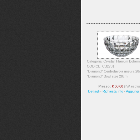
Categoria: Crystal Titanium Bohem
CODICE: CB2781
"Diamond" Centrotavola misura 28
"Diamond" Bowl size 28cm
Prezzo:
€ 60,00
(IVA esclu
Dettagli
-
Richiesta Info
-
Aggiungi a