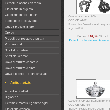
Gemelli in ottone con rodio
Gioielleria in argento
Gioielleria in oro e platino
Categoria: Argento 800
CODICE: AP011
Lampade e decorazione
Porta chiavi ferro di cavallo e quadri
Oggetti placcati in oro
Argento 800
Orologi
Prezzo:
€ 64,00
(IVA esclu
Prodotti per restauro e pulizia
Dettagli
-
Richiesta Info
-
Aggiungi a
Promozionali
Sheffield Chelsea
Sheffield Yeoman
Uova di struzzo decorate
Uova di struzzo dipinte
Uova e cornici in peltro smaltato
Antiquariato
Argenti e Sheffield
Bigiotteria
Categoria: Crystal Titanium Bohem
Gemme e materiali gemmologici
CODICE: CB0765
"Barley" Scatola misura 20cm --- "
Gioielleria d'epoca