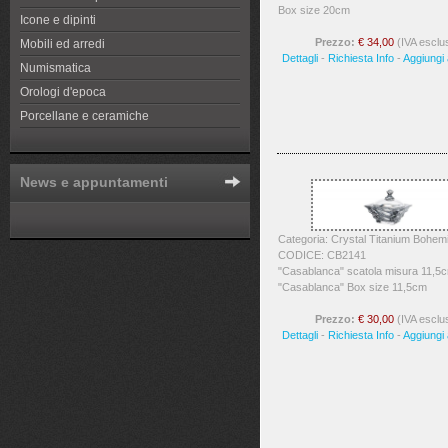
Box size 20cm
Icone e dipinti
Prezzo:
€ 34,00
(IVA esclu
Mobili ed arredi
Dettagli
-
Richiesta Info
-
Aggiungi a
Numismatica
Orologi d'epoca
Porcellane e ceramiche
News e appuntamenti
Categoria: Crystal Titanium Bohem
CODICE: CB2141
"Casablanca" scatola misura 11,5c
"Casablanca" Box size 11,5cm
Prezzo:
€ 30,00
(IVA esclu
Dettagli
-
Richiesta Info
-
Aggiungi a