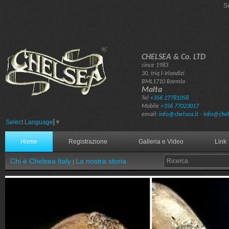
S
CHELSEA & Co. LTD
since 1983
30, triq l-Irlandizi
BML1710 Bormla
Malta
Tel
+356 27781058
Mobile
+356 77023017
email:
info@chelsea.it - info@ch
Select Language
▼
Home
Registrazione
Galleria e Video
Link
Chi è Chelsea Italy
La nostra storia
|