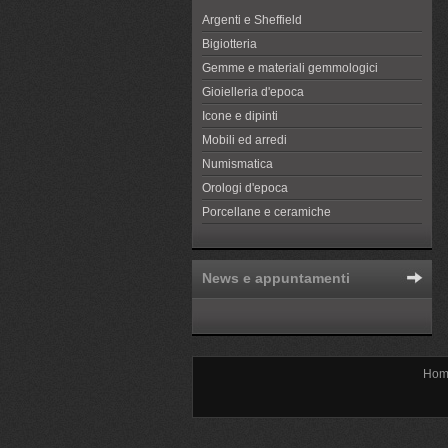
Argenti e Sheffield
Bigiotteria
Gemme e materiali gemmologici
Gioielleria d'epoca
Icone e dipinti
Mobili ed arredi
Numismatica
Orologi d'epoca
Porcellane e ceramiche
News e appuntamenti
Hom