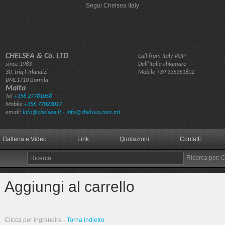
Segui Chelsea Italy
CHELSEA & Co. LTD
Call from Italy VOIP
since 1983
Dall'Italia chiamare
30, triq l-Irlandizi
Mobile
+39 335351602
BML1710 Bormla
Malta
Tel
+356 27781058
Mobile
+356 77023017
email:
info@chelsea.it - info@chelsea.com.mt
Galleria e Video
Link
Quotazioni
Contatti
Ricerca per: 
Aggiungi al carrello
Clicca per ingrandire -
Torna indietro