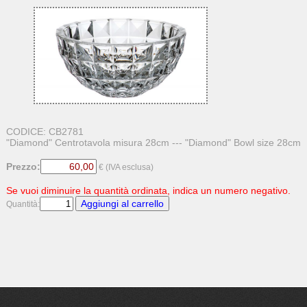
CODICE: CB2781
"Diamond" Centrotavola misura 28cm --- "Diamond" Bowl size 28cm
Prezzo:
€ (IVA esclusa)
Se vuoi diminuire la quantità ordinata, indica un numero negativo.
Quantità: