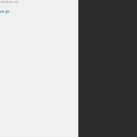
te modulo ed
re gli