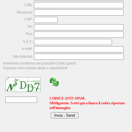
Città:
Provincia:
CAP:
Tel:
Fax:
V.A.T.:
e-mail:
Sito Internet:
Invieremo conferma nei prossimi 3 (tre) giorni.
Il prezzo non include tasse e spedizione
CODICE ANTI SPAM.
Obbligatorio. Scrivi quì a fianco il codice riportato
nell'immagine