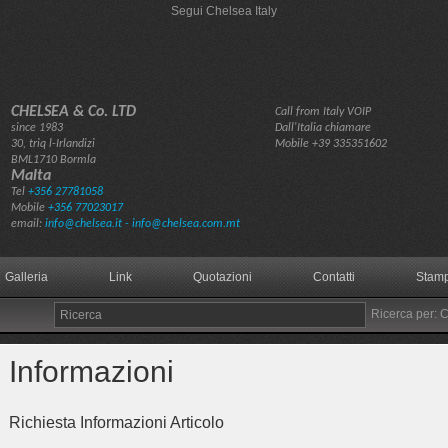
Segui Chelsea Italy
CHELSEA & Co. LTD
Call from Italy VOIP
since 1983
Dall'Italia chiamare
30, triq l-Irlandizi
Mobile
+39 335351602
BML1710 Bormla
Malta
Tel
+356 27781058
Mobile
+356 77023017
email:
info@chelsea.it - info@chelsea.com.mt
Galleria
Link
Quotazioni
Contatti
Stamp
Ricerca per: 
Informazioni
Richiesta Informazioni Articolo